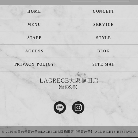
HOME
CONCEPT
MENU
SERVICE
STAFF
STYLE
ACCESS
BLOG
PRIVACY POLICY
SITE MAP
© 2026 梅田の髪質改善はLAGRECE大阪梅田店【髪質改善】 ALL RIGHTS RESERVED.