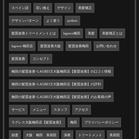
スペイン語
言い換え
デザイン
美髪矯正
デザインパターン
よく使う
python
髪質改善トリートメントとは
lagrece梅田
美髪
美髪矯正とは
lagrece 梅田店
髪質改善大阪
髪質改善梅田
お問い合わせ
髪質改善
コンセプト
梅田の髪質改善･LAGRECE大阪梅田店【髪質改善】の口コミ情報
梅田の髪質改善･LAGRECE大阪梅田店【髪質改善】の評判
梅田の髪質改善･LAGRECE大阪梅田店【髪質改善】のお客様の声
サービス
メニュー
スタッフ
アクセス
ラグレス大阪梅田店【髪質改善】
梅田
プライバシーポリシー
頻度
大阪 梅田 美容院
深夜
トリートメント
美容院