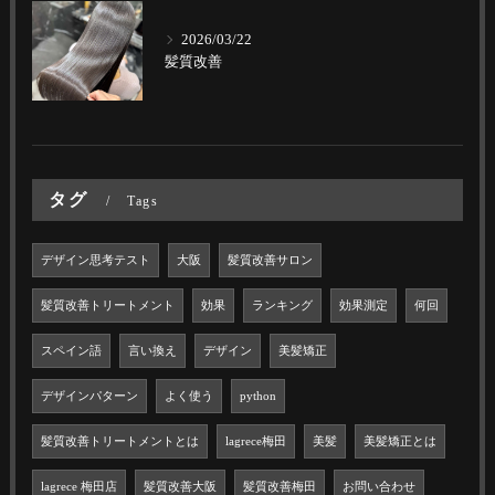
2026/03/22
髪質改善
タグ
Tags
デザイン思考テスト
大阪
髪質改善サロン
髪質改善トリートメント
効果
ランキング
効果測定
何回
スペイン語
言い換え
デザイン
美髪矯正
デザインパターン
よく使う
python
髪質改善トリートメントとは
lagrece梅田
美髪
美髪矯正とは
lagrece 梅田店
髪質改善大阪
髪質改善梅田
お問い合わせ