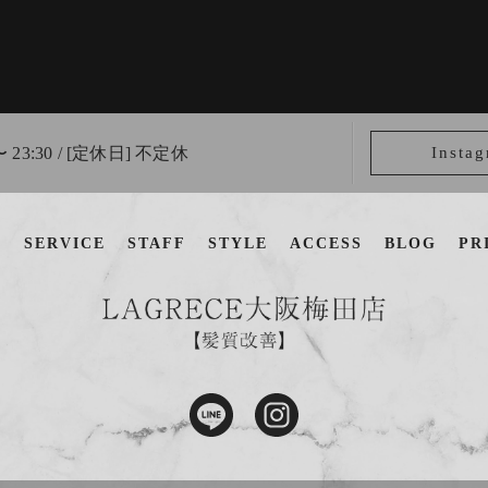
〜 23:30 / [定休日] 不定休
Insta
U
SERVICE
STAFF
STYLE
ACCESS
BLOG
PR