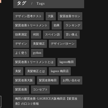
タグ
Tags
デザイン思考テスト
大阪
髪質改善サロン
髪質改善トリートメント
効果
ランキング
効果測定
何回
スペイン語
言い換え
デザイン
美髪矯正
デザインパターン
よく使う
python
髪質改善トリートメントとは
lagrece梅田
美髪
美髪矯正とは
lagrece 梅田店
髪質改善大阪
髪質改善梅田
お問い合わせ
髪質改善
コンセプト
梅田の髪質改善･LAGRECE大阪梅田店【髪質改
善】の口コミ情報