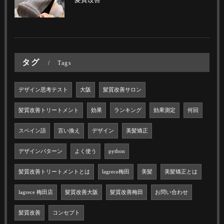
髪質改善
タグ
Tags
デザイン思考テスト
大阪
髪質改善サロン
髪質改善トリートメント
効果
ランキング
効果測定
何回
スペイン語
言い換え
デザイン
美髪矯正
デザインパターン
よく使う
python
髪質改善トリートメントとは
lagrece梅田
美髪
美髪矯正とは
lagrece 梅田店
髪質改善大阪
髪質改善梅田
お問い合わせ
髪質改善
コンセプト