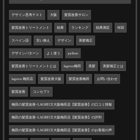
デザイン思考テスト
大阪
髪質改善サロン
髪質改善トリートメント
効果
ランキング
効果測定
何回
スペイン語
言い換え
デザイン
美髪矯正
デザインパターン
よく使う
python
髪質改善トリートメントとは
lagrece梅田
美髪
美髪矯正とは
lagrece 梅田店
髪質改善大阪
髪質改善梅田
お問い合わせ
髪質改善
コンセプト
梅田の髪質改善･LAGRECE大阪梅田店【髪質改善】の口コミ情報
梅田の髪質改善･LAGRECE大阪梅田店【髪質改善】の評判
梅田の髪質改善･LAGRECE大阪梅田店【髪質改善】のお客様の声