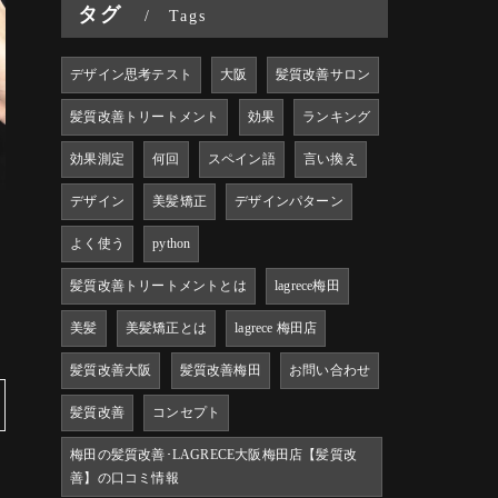
タグ
Tags
デザイン思考テスト
大阪
髪質改善サロン
髪質改善トリートメント
効果
ランキング
効果測定
何回
スペイン語
言い換え
デザイン
美髪矯正
デザインパターン
よく使う
python
髪質改善トリートメントとは
lagrece梅田
美髪
美髪矯正とは
lagrece 梅田店
髪質改善大阪
髪質改善梅田
お問い合わせ
髪質改善
コンセプト
梅田の髪質改善･LAGRECE大阪梅田店【髪質改
善】の口コミ情報