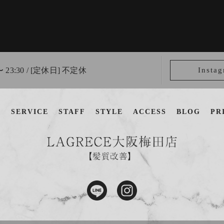
〜 23:30 / [定休日] 不定休
Insta
U
SERVICE
STAFF
STYLE
ACCESS
BLOG
PR