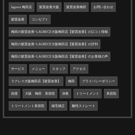
lagrece 梅田店
髪質改善大阪
髪質改善梅田
お問い合わせ
髪質改善
コンセプト
梅田の髪質改善･LAGRECE大阪梅田店【髪質改善】の口コミ情報
梅田の髪質改善･LAGRECE大阪梅田店【髪質改善】の評判
梅田の髪質改善･LAGRECE大阪梅田店【髪質改善】のお客様の声
サービス
メニュー
スタッフ
アクセス
ラグレス大阪梅田店【髪質改善】
梅田
プライバシーポリシー
頻度
大阪 梅田 美容院
深夜
トリートメント
美容院
トリートメント美容院
縮毛矯正
酸性ストレート