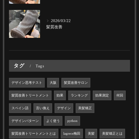
2026/03/22
髪質改善
タグ
Tags
デザイン思考テスト
大阪
髪質改善サロン
髪質改善トリートメント
効果
ランキング
効果測定
何回
スペイン語
言い換え
デザイン
美髪矯正
デザインパターン
よく使う
python
髪質改善トリートメントとは
lagrece梅田
美髪
美髪矯正とは