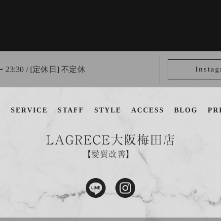
〜 23:30 / [定休日] 不定休
Insta
U
SERVICE
STAFF
STYLE
ACCESS
BLOG
PR