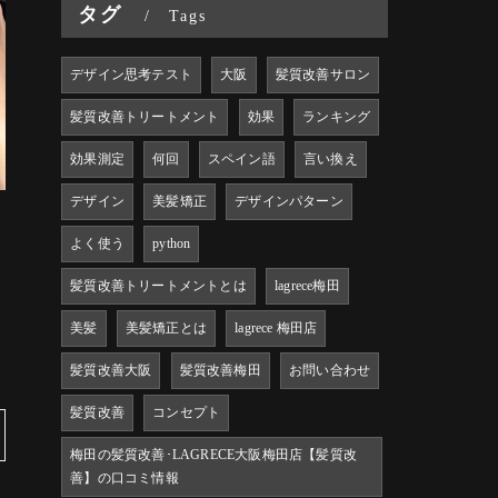
タグ
Tags
デザイン思考テスト
大阪
髪質改善サロン
髪質改善トリートメント
効果
ランキング
効果測定
何回
スペイン語
言い換え
デザイン
美髪矯正
デザインパターン
よく使う
python
髪質改善トリートメントとは
lagrece梅田
美髪
美髪矯正とは
lagrece 梅田店
髪質改善大阪
髪質改善梅田
お問い合わせ
髪質改善
コンセプト
梅田の髪質改善･LAGRECE大阪梅田店【髪質改
善】の口コミ情報