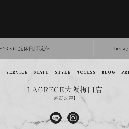
〜 23:30 / [定休日] 不定休
Insta
U
SERVICE
STAFF
STYLE
ACCESS
BLOG
PR