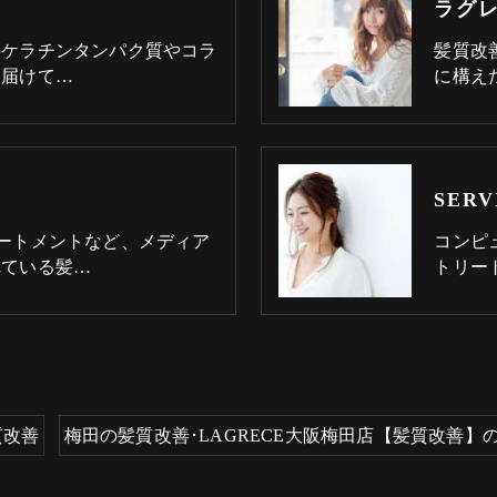
ラグ
のケラチンタンパク質やコラ
髪質改
と届けて…
に構え
SERV
ートメントなど、メディア
コンピ
れている髪…
トリー
質改善
梅田の髪質改善･LAGRECE大阪梅田店【髪質改善】